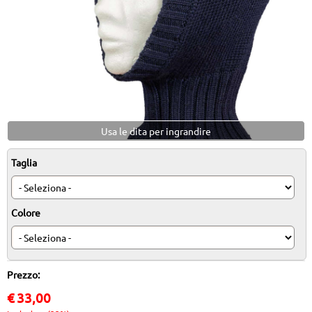
DOVE SIAMO/CONTATTI
COME EFFETTUARE L'ACQUISTO
Usa le dita per ingrandire
Taglia
Colore
Prezzo:
€
33,00