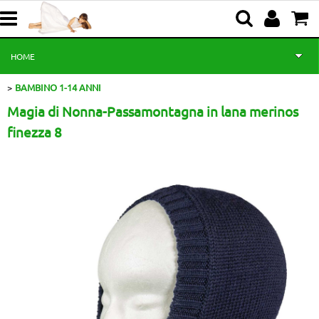
HOME
BAMBINO 1-14 ANNI
NEONATO 0-18 MESI
Magia di Nonna-Passamontagna in lana merinos
BAMBINO 1-14 ANNI
finezza 8
BAMBINA 1-14 ANNI
NOVITA'
CERIMONIA
PROMOZIONI
CHI SIAMO