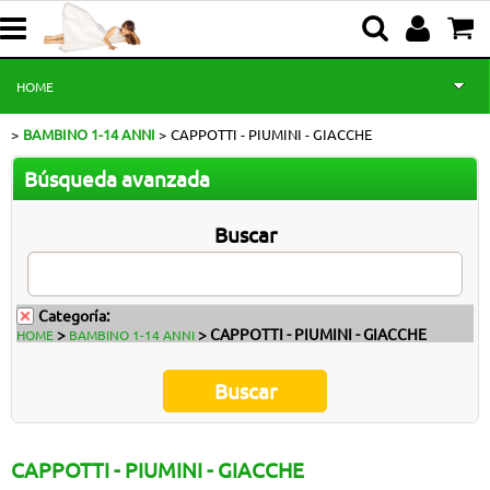
HOME
BAMBINO 1-14 ANNI
CAPPOTTI - PIUMINI - GIACCHE
BEBÉ 0-18 MESES
Búsqueda avanzada
NIÑO 1-14 AÑOS
Buscar
NIÑA 0-14 AÑOS
NOTICIAS
Categoría:
>
> CAPPOTTI - PIUMINI - GIACCHE
HOME
BAMBINO 1-14 ANNI
CEREMONIA
PROMOCIONES
CAPPOTTI - PIUMINI - GIACCHE
NUESTRA HISTORIA