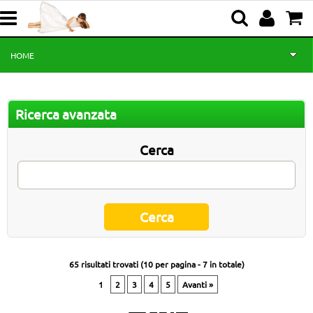
HOME
NEONATO 0-18 MESI
Ricerca avanzata
BAMBINO 1-14 ANNI
Cerca
BAMBINA 1-14 ANNI
NOVITA'
CERIMONIA
65 risultati trovati (10 per pagina - 7 in totale)
PROMOZIONI
1
2
3
4
5
Avanti »
CHI SIAMO